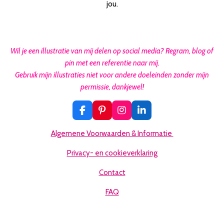
jou.
Wil je een illustratie van mij delen op social media? Regram, blog of
pin met een referentie naar mij.
Gebruik mijn illustraties niet voor andere doeleinden zonder mijn
permissie, dankjewel!
F
P
I
L
a
i
n
i
c
n
s
n
Algemene Voorwaarden & Informatie
e
t
t
k
b
e
a
e
Privacy- en cookieverklaring
o
r
g
d
o
e
r
I
Contact
k
s
a
n
t
m
FAQ